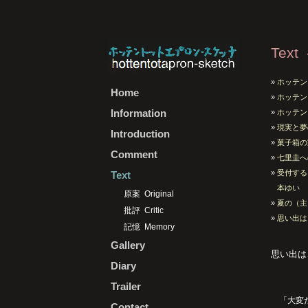
Text
»
ホッテン
Home
»
ホッテン
Information
»
ホッテン
»
現実と夢
Introduction
»
菓子箱の
Comment
»
七里圭へ
»
受付する
Text
本ゆい
原案
Original
»
夏の（主
批評
Critic
»
思い出は
記憶
Memory
Gallery
思い出は
Diary
Trailer
「大変だ
Contact