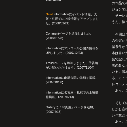
の作品で
ジョンで
New!
Informationにイベント情報、大
「そーい
阪・札幌での上映情報をアップしまし
うん、徐
た。(2008/02/21)
Commentページを追加しました。
今回はス
(2008/01/28)
の否定か
諸条件か
Informationにアンコール公開の情報を
UPしました。(2007/12/23)
本は書い
葉で記し
Trailerページを追加しました。予告編
者のみな
がご覧いただけます。(2007/11/04)
いる。脚
Informationに劇場公開の詳細を掲載。
る。ミュ
(2007/10/08)
レコーデ
「あっ、
Informationに名古屋・札幌での上映情
報掲載。(2007/6/13)
そして編
Galleryに「写真展」ページを追加。
しかし音
(2007/4/16)
い作業だ
「あっ、