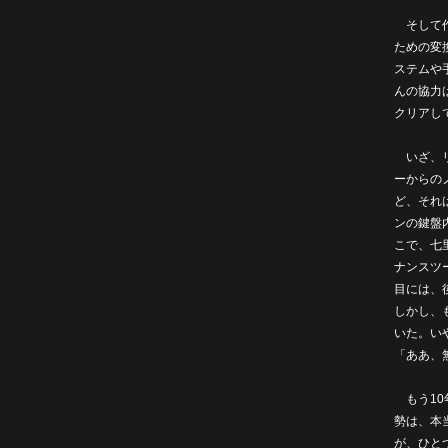
そして作
ための変
ステムや
んの協力
クリアし
いざ、リ
ーからの
ど、それ
ンの鍵盤
こで、七
ナンスツ
目には、
しかし、
いた。い
「ああ、
もう10
勢は、本
が、ひと