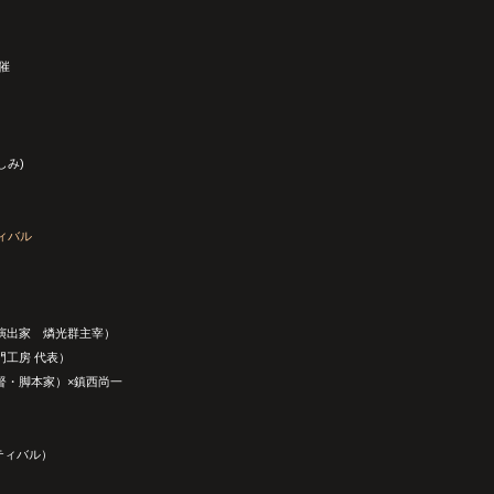
催
しみ)
ィバル
・演出家 燐光群主宰）
肛門工房 代表）
監督・脚本家）×鎮西尚一
ティバル）