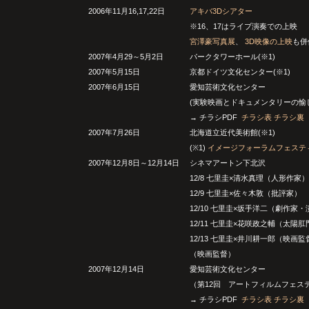
2006年11月16,17,22日
アキバ3Dシアター
※16、17はライブ演奏での上映
宮澤豪写真展
、
3D映像の上映
も併
2007年4月29～5月2日
パークタワーホール(※1)
2007年5月15日
京都ドイツ文化センター(※1)
2007年6月15日
愛知芸術文化センター
(実験映画とドキュメンタリーの愉
→ チラシPDF
チラシ表
チラシ裏
2007年7月26日
北海道立近代美術館(※1)
(※1)
イメージフォーラムフェステ
2007年12月8日～12月14日
シネマアートン下北沢
12/8 七里圭×清水真理（人形作家）
12/9 七里圭×佐々木敦（批評家）
12/10 七里圭×坂手洋二（劇作家
12/11 七里圭×花咲政之輔（太陽
12/13 七里圭×井川耕一郎（映画
（映画監督）
2007年12月14日
愛知芸術文化センター
（第12回 アートフィルムフェス
→ チラシPDF
チラシ表
チラシ裏