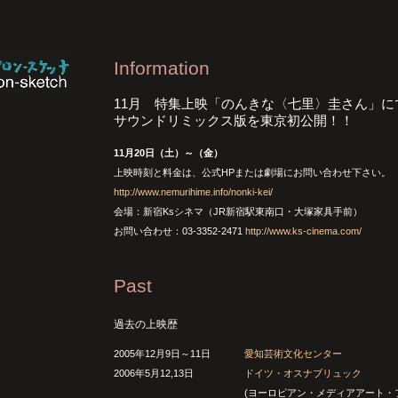
Information
11月 特集上映「のんきな〈七里〉圭さん」に
サウンドリミックス版を東京初公開！！
11月20日（土）～（金）
上映時刻と料金は、公式HPまたは劇場にお問い合わせ下さい。
http://www.nemurihime.info/nonki-kei/
会場：新宿Ksシネマ（JR新宿駅東南口・大塚家具手前）
お問い合わせ：03-3352-2471
http://www.ks-cinema.com/
Past
過去の上映歴
2005年12月9日～11日
愛知芸術文化センター
2006年5月12,13日
ドイツ・オスナブリュック
(ヨーロピアン・メディアアート・