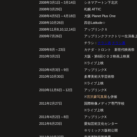
2008年3月1日～3月14日
シネマアートン下北沢
2008年3月29日
札幌 ATTIC
2008年4月5日～4月18日
大阪 Planet Plus One
2008年10月26日
四谷Latitude☆
2008年11月8,10,12,14日
アップリンクＸ
2009年7月26日
アップリンクファクトリー生演奏
チラシ：
チラシ表
チラシ裏
2009年8月～23日
カナダ・トロント 新世代映画祭
2010年3月2日
大阪・第6回ＣＯ２映画上映展
※ライブ上映
2010年4月3日～9日
アップリンクX
2010年10月30日
多摩美術大学芸術祭
※ライブ上映
2010年11月6日～12日
アップリンクX
※
宮沢豪写真展
も併催
2011年2月27日
国際映像メディア専門学校
※ライブ上映
2011年4月2日～8日
アップリンクX
2011年6月23日
愛知芸術文化センター
※リミックス版初公開